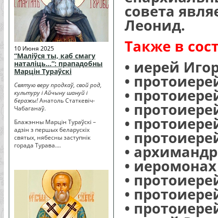
совета явля
Леонид.
Также в сос
10 Июня 2025
“Маліўся ты, каб смагу
• иерей Иго
наталіць…”: прападобны
Марцін Тураўскі
• протоиере
Святую веру продкаў, свой род,
• протоиере
культуру і Айчыну шануй і
беражы!
Анатоль Статкевіч-
• протоиере
Чабаганаў.
• протоиере
Блажэнны Марцін Тураўскі –
адзін з першых беларускіх
• протоиере
святых, нябесны заступнік
горада Турава....
• архимандр
• иеромонах
• протоиере
• протоиере
• протоиере