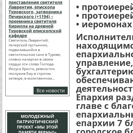
преставления святителя
• протоиере
Лаврентия, епископа
Туровского, затворника
• протоиере
Печерского (+1194) –
• иеромонах
преемника святителя
Кирилла на древней
Туровской епископской
Исполнител
кафедре
Святитель Лаврентий,
находящимс
печерский пустынник,
подвизавшийся в
епархиально
святительском сане в Турове,
словно начертал в своем
управление,
сердце эти слова Господа
бухгалтерию
Иисуса Христа, ревностно
послужив Ему в строгом
обеспечива
затворе, в молитвенном...
деятельност
Все новости
Епархия раз
главе с бл
епархиальны
МОЛОДЕЖНЫЙ
епархии 7 б
ПАТРИОТИЧЕСКИЙ
ПРОЕКТ «МЫ ЭТОЙ
городское б
ПАМЯТИ ВЕРНЫ!»