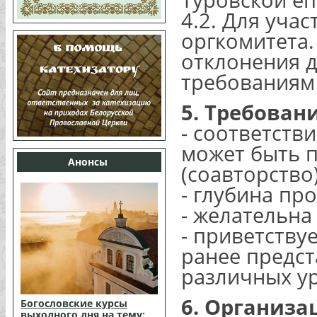
Туровской еп
4.2. Для уча
оргкомитета.
отклонения 
требованиям
5. Требован
- соответств
может быть 
Анонсы
(соавторство)
- глубина пр
- желательна
- приветству
ранее предст
различных у
6. Организ
Богословские курсы
выходного дня на тему: