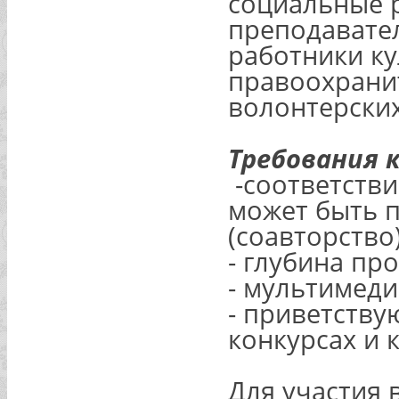
социальные р
преподавател
работники ку
правоохрани
волонтерски
Требования 
-соответстви
может быть 
(соавторство)
- глубина пр
- мультимеди
- приветству
конкурсах и 
Для участия 