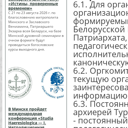
6.1. Для орг
«Истины, проверенные
временем»
организацион
С 21 по 23 августа 2026 г. по
благословению митрополита
формируемый
Минского и Заславского
Белорусской
Вениамина, Патриаршего
Экзарха всея Беларуси, на базе
Патриархата
Минской духовной семинарии в
очном формате будут
педагогическ
проводиться богословские
курсы выходного дня.
исполнительн
каноническу
6.2. Оргкоми
текущую орга
заинтересов
информацию 
6.3. Постоян
В Минске пройдет
архиерей Тур
международная
- постоянный
конференция «Studia
Haeresiologica — I.
Нетрадиционная