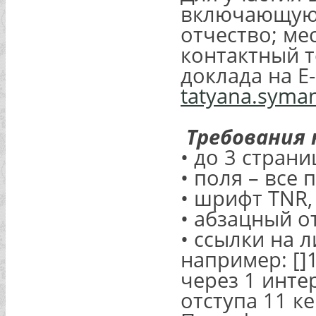
включающую с
отчество; ме
контактный т
доклада на E-
tatyana.syma
Требования 
• до 3 страни
• поля – все п
• шрифт TNR,
• абзацный от
• ссылки на 
например: []1
через 1 инте
отступа 11 ке