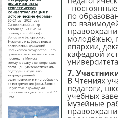
педагогическ
религиозность:
- постоянные
теоретическая
концептуализация и
по образован
исторические формы»
20–21 мая 2027 года
по взаимоде
Синодальный центр
правоохрани
сектоведения имени
преподобного Иосифа
молодёжью, 
Волоцкого Белорусского
Экзархата и кафедра новых
епархии, дек
религиозных движений
Российского государственного
кафедрой ис
гуманитарного университета
проведут в Минске
университета
международную конференцию,
посвященную теоретическим
7. Участник
подходам к изучению
нетрадиционной
В Чтениях уч
религиозности и многообразию
ее исторических форм. Заявки
педагоги, шк
на участие с докладами
принимаются до 20 марта 2027
учебных заве
года.
музейные раб
правоохрани