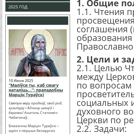
1. Общие п
2025 ГОД
1.1. Чтения 
просвещения
соглашения 
образования 
Православно
2. Цели и з
2.1. Целью Ч
между Церко
10 Июня 2025
по вопросам
“Маліўся ты, каб смагу
наталіць…”: прападобны
просветитель
Марцін Тураўскі
социальных 
Святую веру продкаў, свой род,
культуру і Айчыну шануй і
духовного во
беражы!
Анатоль Статкевіч-
Церкви по р
Чабаганаў.
2.2. Задачи:
Блажэнны Марцін Тураўскі –
адзін з першых беларускіх