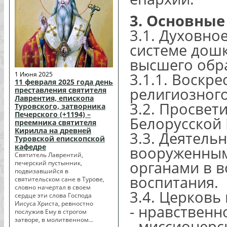
3. Основные
3.1. Духовно
системе дошк
высшего обр
3.1.1. Воскр
1 Июня 2025
11 февраля 2025 года день
религиозного
преставления святителя
Лаврентия, епископа
3.2. Просвет
Туровского, затворника
Печерского (+1194) –
Белорусской
преемника святителя
Кирилла на древней
3.3. Деятель
Туровской епископской
кафедре
вооруженным
Святитель Лаврентий,
органами в в
печерский пустынник,
подвизавшийся в
воспитания.
святительском сане в Турове,
словно начертал в своем
3.4. Церковь
сердце эти слова Господа
Иисуса Христа, ревностно
- нравственн
послужив Ему в строгом
затворе, в молитвенном...
- миссионерс