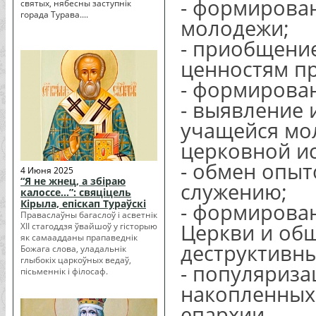
- формирова
святых, нябесны заступнік
горада Турава....
молодежи;
- приобщени
ценностям пр
- формирован
- выявление 
учащейся мол
церковной и
- обмен опы
4 Июня 2025
“Я не жнец, а збіраю
служению;
калоссе…”: свяціцель
Кірыла, епіскап Тураўскі
- формирова
Праваслаўны багаслоў і асветнік
Церкви и об
XII стагоддзя ўвайшоў у гісторыю
як самаадданы прапаведнік
деструктивны
Божага слова, уладальнік
глыбокіх царкоўных ведаў,
- популяриза
пісьменнік і філосаф.
накопленных
епархии.