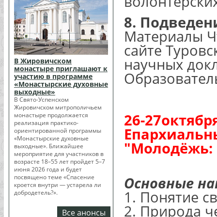
волонтерски
8. Подведен
Материалы Чт
сайте Туровс
научных док
В Жировичском
монастыре приглашают к
Образовател
участию в программе
«Монастырские духовные
выходные»
В Свято-Успенском
Жировичском митрополичьем
26-27октября
монастыре продолжается
реализация практико-
Епархиальны
ориентированной программы
«Монастырские духовные
"Молодёжь: 
выходные». Ближайшее
мероприятие для участников в
возрасте 18–55 лет пройдет 5–7
июня 2026 года и будет
посвящено теме «Спасение
Основные на
кроется внутри — устарела ли
1. Понятие с
добродетель?».
2. Природа ч
Все анонсы