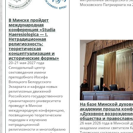
Московского Патриархата на 2
В Минске пройдет
международная
конференция «Studia
Haeresiologica — I.
Нетрадиционная
религиозность:
теоретическая
концептуализация и
исторические формы»
20–21 мая 2027 года
Синодальный центр
сектоведения имени
преподобного Иосифа
Волоцкого Белорусского
Экзархата и кафедра новых
религиозных движений
Российского государственного
гуманитарного университета
На базе Минской духов
проведут в Минске
академии прошла конф
международную конференцию,
«Духовное возрождени
посвященную теоретическим
общества и православн
подходам к изучению
26 мая 2026 года в Минской 
нетрадиционной
академии имени святителя К
религиозности и многообразию
Туровского состоялась научно