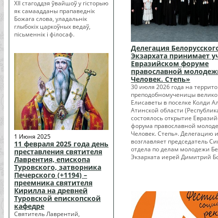
XII стагоддзя ўвайшоў у гісторыю
як самаадданы прапаведнік
Божага слова, уладальнік
глыбокіх царкоўных ведаў,
пісьменнік і філосаф.
Делегация Белорусског
Экзархата принимает у
Евразийском форуме
православной молодеж
Человек. Степь»
30 июля 2026 года на террит
преподобномученицы велико
Елисаветы в поселке Колди А
Атинской области (Республик
состоялось открытие Евразий
форума православной молоде
Человек. Степь». Делегацию 
1 Июня 2025
возглавляет председатель С
11 февраля 2025 года день
отдела по делам молодежи Бе
преставления святителя
Экзархата иерей Димитрий Б
Лаврентия, епископа
Туровского, затворника
Печерского (+1194) –
преемника святителя
Кирилла на древней
Туровской епископской
кафедре
Святитель Лаврентий,