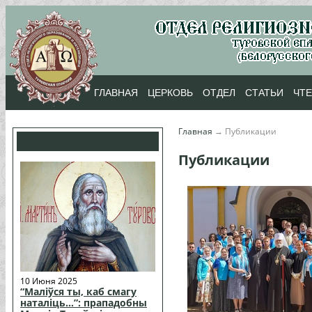
ГЛАВНАЯ
ЦЕРКОВЬ
ОТДЕЛ
СТАТЬИ
ЧТ
Главная
→
Публикации
Публикации
10 Июня 2025
“Маліўся ты, каб смагу
наталіць…”: прападобны