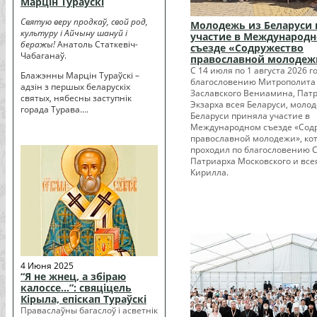
Марцін Тураўскі
Святую веру продкаў, свой род,
Молодежь из Беларуси 
культуру і Айчыну шануй і
участие в Международ
беражы!
Анатоль Статкевіч-
съезде «Содружество
Чабаганаў.
православной молодеж
С 14 июля по 1 августа 2026 г
Блажэнны Марцін Тураўскі –
благословению Митрополита
адзін з першых беларускіх
Заславского Вениамина, Пат
святых, нябесны заступнік
Экзарха всея Беларуси, моло
горада Турава....
Беларуси приняла участие в
Международном съезде «Сод
православной молодежи», ко
проходил по благословению 
Патриарха Московского и все
Кирилла.
4 Июня 2025
“Я не жнец, а збіраю
калоссе…”: свяціцель
Кірыла, епіскап Тураўскі
Праваслаўны багаслоў і асветнік