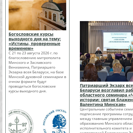
Богословские курсы
выходного дня на тему:
«Истины, проверенные
временем»
С 21 по 23 августа 2026 г. по
благословению митрополита
Минского и Заславского
Вениамина, Патриаршего
Экзарха всея Беларуси, на базе
Минской духовной семинарии в
очном формате будут
Патриарший Экзарх все
проводиться богословские
Беларуси возглавил ра
курсы выходного дня.
областного семинара «
истории: святая блажен
Валентина Минская»
Центральным событием семи
подписание программы сотру
между главным управлением
образованию Минского облас
исполнительного комитета и
митрополией Белорусского Эк